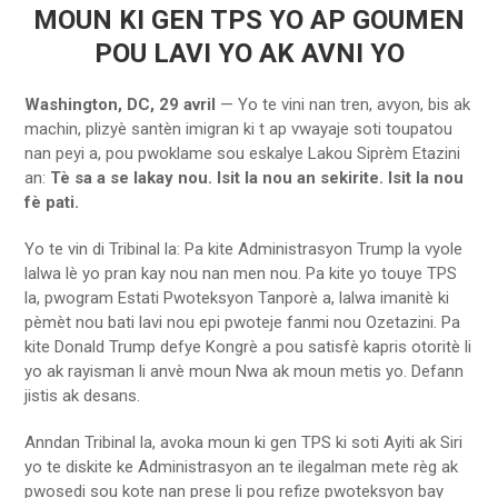
MOUN KI GEN TPS YO AP GOUMEN
POU LAVI YO AK AVNI YO
Washington, DC, 29 avril
— Yo te vini nan tren, avyon, bis ak
machin, plizyè santèn imigran ki t ap vwayaje soti toupatou
nan peyi a, pou pwoklame sou eskalye
Lakou Siprèm Etazini
an:
Tè sa a se lakay nou. Isit la nou an sekirite. Isit la nou
fè pati.
Yo te vin di Tribinal la: Pa kite Administrasyon Trump la vyole
lalwa lè yo pran kay nou nan men nou. Pa kite yo touye TPS
la, pwogram Estati Pwoteksyon Tanporè a, lalwa imanitè ki
pèmèt nou bati lavi nou epi pwoteje fanmi nou Ozetazini. Pa
kite Donald Trump defye Kongrè a pou satisfè kapris otoritè li
yo ak rayisman li anvè moun Nwa ak moun metis yo. Defann
jistis ak desans.
Anndan Tribinal la, avoka moun ki gen TPS ki soti Ayiti ak Siri
yo te diskite ke Administrasyon an te ilegalman mete règ ak
pwosedi sou kote nan prese li pou refize pwoteksyon bay