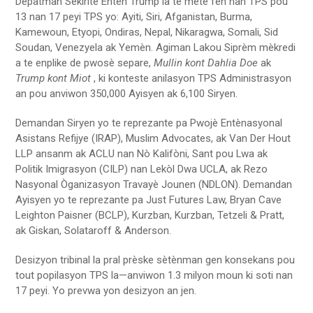
Depatman Sekirite Entèn Trump la te mete fen nan TPS pou
13 nan 17 peyi TPS yo: Ayiti, Siri, Afganistan, Burma,
Kamewoun, Etyopi, Ondiras, Nepal, Nikaragwa, Somali, Sid
Soudan, Venezyela ak Yemèn. Agiman Lakou Siprèm mèkredi
a te enplike de pwosè separe,
Mullin kont Dahlia Doe
ak
Trump kont Miot
, ki konteste anilasyon TPS Administrasyon
an pou anviwon 350,000 Ayisyen ak 6,100 Siryen.
Demandan Siryen yo te reprezante pa Pwojè Entènasyonal
Asistans Refijye (IRAP), Muslim Advocates, ak Van Der Hout
LLP ansanm ak ACLU nan Nò Kalifòni, Sant pou Lwa ak
Politik Imigrasyon (CILP) nan Lekòl Dwa UCLA, ak Rezo
Nasyonal Òganizasyon Travayè Jounen (NDLON). Demandan
Ayisyen yo te reprezante pa Just Futures Law, Bryan Cave
Leighton Paisner (BCLP), Kurzban, Kurzban, Tetzeli & Pratt,
ak Giskan, Solataroff & Anderson.
Desizyon tribinal la pral prèske sètènman gen konsekans pou
tout popilasyon TPS la—anviwon 1.3 milyon moun ki soti nan
17 peyi. Yo prevwa yon desizyon an jen.