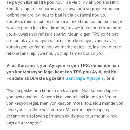
se pa yon lide abstrè pou nou—sa vle di viv ak yon ensètitid
konstan, laperèz separasyon, ak pwa pou yo pouse nou nan
lonbraj malgre lavi nou te bati isit la ak fanmi nou yo.
Epoutan, menm nan reyalite sa a, rezistans nou an pa chanje.
Nou se paran k ap leve timoun, travayè k ap soutni kominote
yo, ak vwazen ki refize disparèt. Moun ki gen TPS yo fè pati
prezan ak avni nasyon sa a, epi nou kontinye avanse avèk
konviksyon ke fanmi nou yo merite estabilite, lavi nou merite
rekonesans, epi vwa nou yo p ap fèmen bouch yo.”
Viles Dorsainvil, yon Ayisyen ki gen TPS, demandè nan
yon kontestasyon legal kont fen TPS pou Ayiti, epi Ko-
Fondatè ak Direktè Egzekitif
Sant Sipò Ayisyen
, te di:
“Nou la paske nou konnen sa k an jwèt. Nou konnen laperèz
yon avni ensèten. Kesyon ki devan tribinal la se pa sèlman
yon kesyon legal, men yon kesyon moral tou. Nou mande yon
desizyon ki reflete valè nou yo. M ap kontinye kanpe epi
defann yon solisyon pèmanan ak diy pou tout moun ki rele
peyi sa a lakay yo.”