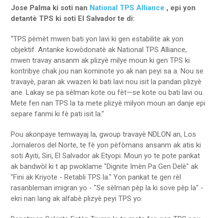
Jose Palma ki soti nan
National TPS Alliance
, epi yon
detantè TPS ki soti El Salvador te di:
“TPS pèmèt mwen bati yon lavi ki gen estabilite ak yon
objektif. Antanke kowòdonatè ak National TPS Alliance,
mwen travay ansanm ak plizyè milye moun ki gen TPS ki
kontribye chak jou nan kominote yo ak nan peyi sa a. Nou se
travayè, paran ak vwazen ki bati lavi nou isit la pandan plizyè
ane. Lakay se pa sèlman kote ou fèt—se kote ou bati lavi ou.
Mete fen nan TPS la ta mete plizyè milyon moun an danje epi
separe fanmi ki fè pati isit la.”
Pou akonpaye temwayaj la, gwoup travayè NDLON an, Los
Jornaleros del Norte, te fè yon pèfòmans ansanm ak atis ki
soti Ayiti, Siri, El Salvador ak Etyopi. Moun yo te pote pankat
ak bandwòl ki t ap pwoklame "Dignite Imèn Pa Gen Delè" ak
"Fini ak Kriyote - Retabli TPS la." Yon pankat te gen rèl
rasanbleman imigran yo - "Se sèlman pèp la ki sove pèp la" -
ekri nan lang ak alfabè plizyè peyi TPS yo.