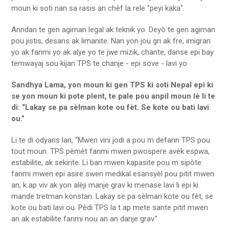
moun ki soti nan sa rasis an chèf la rele "peyi kaka".
Anndan te gen agiman legal ak teknik yo. Deyò te gen agiman
pou jistis, desans ak limanite. Nan yon jou gri ak fre, imigran
yo ak fanmi yo ak alye yo te jwe mizik, chante, danse epi bay
temwayaj sou kijan TPS te chanje - epi sove - lavi yo.
Sandhya Lama, yon moun ki gen TPS ki soti Nepal epi ki
se yon moun ki pote plent, te pale pou anpil moun lè li te
di: “Lakay se pa sèlman kote ou fèt. Se kote ou bati lavi
ou.”
Li te di odyans lan, “Mwen vini jodi a pou m defann TPS pou
tout moun. TPS pèmèt fanmi mwen pwospere avèk espwa,
estabilite, ak sekirite. Li ban mwen kapasite pou m sipòte
fanmi mwen epi asire swen medikal esansyèl pou pitit mwen
an, k ap viv ak yon alèji manje grav ki menase lavi li epi ki
mande tretman konstan. Lakay se pa sèlman kote ou fèt, se
kote ou bati lavi ou. Pèdi TPS la t ap mete sante pitit mwen
an ak estabilite fanmi nou an an danje grav.”