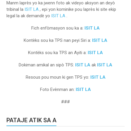
Manm laprès yo ka jwenn foto ak videyo aksyon an deyò
tribinal la
ISIT LA
, epi yon kominike pou laprès ki site ekip
legal la ak demandè yo
ISIT LA
.
Fich enfòmasyon sou ka a:
ISIT LA
Kontèks sou ka TPS nan peyi Siri a:
ISIT LA
Kontèks sou ka TPS an Ayiti a:
ISIT LA
Dokiman amikal an sipò TPS:
ISIT LA
ak
ISIT LA
Resous pou moun ki gen TPS yo:
ISIT LA
Foto Evènman an:
ISIT LA
###
PATAJE ATIK SA A