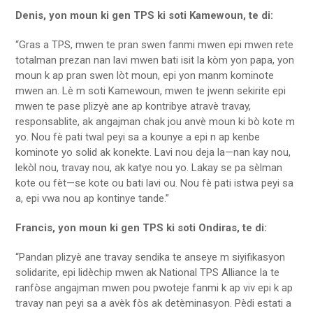
Denis, yon moun ki gen TPS ki soti Kamewoun, te di:
“Gras a TPS, mwen te pran swen fanmi mwen epi mwen rete
totalman prezan nan lavi mwen bati isit la kòm yon papa, yon
moun k ap pran swen lòt moun, epi yon manm kominote
mwen an. Lè m soti Kamewoun, mwen te jwenn sekirite epi
mwen te pase plizyè ane ap kontribye atravè travay,
responsablite, ak angajman chak jou anvè moun ki bò kote m
yo. Nou fè pati twal peyi sa a kounye a epi n ap kenbe
kominote yo solid ak konekte. Lavi nou deja la—nan kay nou,
lekòl nou, travay nou, ak katye nou yo. Lakay se pa sèlman
kote ou fèt—se kote ou bati lavi ou. Nou fè pati istwa peyi sa
a, epi vwa nou ap kontinye tande.”
Francis, yon moun ki gen TPS ki soti Ondiras, te di:
“Pandan plizyè ane travay sendika te anseye m siyifikasyon
solidarite, epi lidèchip mwen ak National TPS Alliance la te
ranfòse angajman mwen pou pwoteje fanmi k ap viv epi k ap
travay nan peyi sa a avèk fòs ak detèminasyon. Pèdi estati a