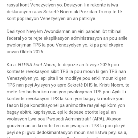
rasyal kont Venezyelyen yo. Desizyon li a rakonte istwa
deklarasyon rasis Sekretè Noem ak Prezidan Trump te fè
kont popilasyon Venezyelyen an an patikilye.
Desizyon Nevyèm Awondisman an vini pandan lòt tribinal
federal yo te rejte eksplikasyon administrasyon an pou anile
pwolonjman TPS la pou Venezyelyen yo, ki pa pral ekspire
anvan Oktòb 2026.
Ka a,
NTPSA kont Noem,
te depoze an fevriye 2025 pou
konteste revokasyon sibit TPS la pou moun ki gen TPS nan
Venezyelyen yo, epi pita li te modifye pou enkli moun ki gen
TPS nan peyi Ayisyen yo apre Sekretè DHS la, Kristi Noem, te
mete fen bridsoukou nan yon pwolonjman TPS pou Ayiti. Li
konteste revokasyon TPS la kòm yon bagay ki motive yon
fason ki pa konstitisyonèl pa animozite rasyal epi kòm yon
bagay abitrè, kaprisyeuz, epi ki depase otorite legal, an
vyolasyon Lwa sou Pwosedi Administratif (APA). Aksyon
gouvènman an ki mete fen nan pwogram TPS la pou plizyè
peyi se pi gwo dedokimantasyon moun nan listwa peyi sa a,