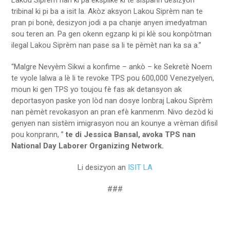
Lakou Siprèm nan ki pa eksplike ki te sispann desizyon
tribinal ki pi ba a isit la. Akòz aksyon Lakou Siprèm nan te
pran pi bonè, desizyon jodi a pa chanje anyen imedyatman
sou teren an. Pa gen okenn egzanp ki pi klè sou konpòtman
ilegal Lakou Siprèm nan pase sa li te pèmèt nan ka sa a.”
“Malgre Nevyèm Sikwi a konfime – ankò – ke Sekretè Noem
te vyole lalwa a lè li te revoke TPS pou 600,000 Venezyelyen,
moun ki gen TPS yo toujou fè fas ak detansyon ak
deportasyon paske yon lòd nan dosye lonbraj Lakou Siprèm
nan pèmèt revokasyon an pran efè kanmenm. Nivo dezòd ki
genyen nan sistèm imigrasyon nou an kounye a vrèman difisil
pou konprann,
”
te di Jessica Bansal, avoka TPS nan
National Day Laborer Organizing Network.
Li desizyon an
ISIT LA
###