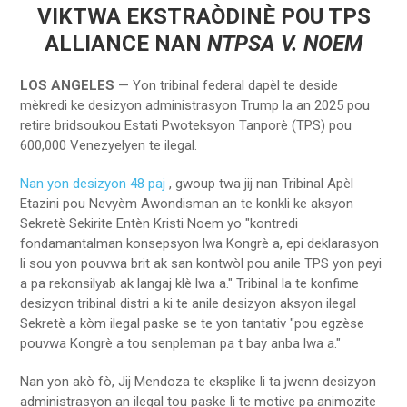
VIKTWA EKSTRAÒDINÈ
POU TPS
ALLIANCE NAN
NTPSA V. NOEM
LOS ANGELES
— Yon tribinal federal dapèl te deside
mèkredi ke desizyon administrasyon Trump la an 2025 pou
retire bridsoukou Estati Pwoteksyon Tanporè (TPS) pou
600,000 Venezyelyen te ilegal.
Nan yon desizyon 48 paj
, gwoup twa jij nan Tribinal Apèl
Etazini pou Nevyèm Awondisman an te konkli ke aksyon
Sekretè Sekirite Entèn Kristi Noem yo "kontredi
fondamantalman konsepsyon lwa Kongrè a, epi deklarasyon
li sou yon pouvwa brit ak san kontwòl pou anile TPS yon peyi
a pa rekonsilyab ak langaj klè lwa a." Tribinal la te konfime
desizyon tribinal distri a ki te anile desizyon aksyon ilegal
Sekretè a kòm ilegal paske se te yon tantativ "pou egzèse
pouvwa Kongrè a tou senpleman pa t bay anba lwa a."
Nan yon akò fò, Jij Mendoza te eksplike li ta jwenn desizyon
administrasyon an ilegal tou paske li te motive pa animozite