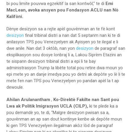
bi pou limite pouvwa egzekitif la san kontwòl,” te di
Emi
MacLean, avoka ansyen pou Fondasyon ACLU nan Nò
Kalifòni.
Dènye desizyon sa a rejte apèl gouvènman an te fè kont
desizyon
final tribinal distri a nan dat 5 septanm
nan ki te di
anilasyon TPS pou Venezyelyen ak Ayisyen yo te ilegal e li
dwe anile. Nan dat 3 oktòb, nan yon
desizyon
de paragraf san
eksplikasyon
sou dosye lonbraj li a, Lakou Siprèm Etazini an
te sispann desizyon tribinal distri a epi li te bay
administrasyon Trump la libète total pou retire dwa moun yo
epi mete yo an danje imedya pou yo detni ak depòte yo lè li te
mete fen nan TPS pou Venezyelyen yo pandan apèl la t ap
dewoule.
Ahilan Arulanantham
,
Ko-Direktè Fakilte nan Sant pou
Lwa ak Politik Imigrasyon UCLA (CILP),
ki te plede ka a
pou demandè yo, te di, “Malgre desizyon pwisan sa a,
gouvènman an ap san dout kontinye kenbe ak depòte moun
ki gen TPS Venezyelyen ilegalman akòz lòd de paragraf