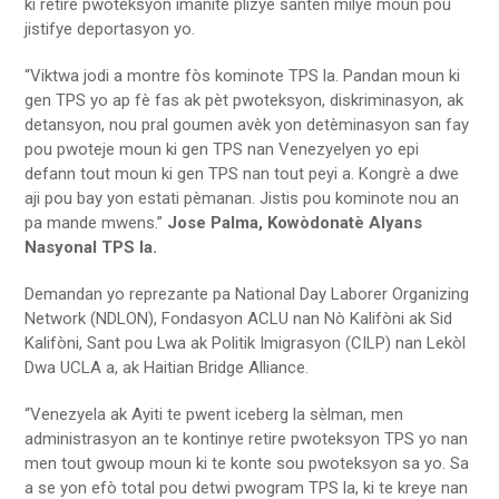
ki retire pwoteksyon imanitè plizyè santèn milye moun pou
jistifye deportasyon yo.
“Viktwa jodi a montre fòs kominote TPS la. Pandan moun ki
gen TPS yo ap fè fas ak pèt pwoteksyon, diskriminasyon, ak
detansyon, nou pral goumen avèk yon detèminasyon san fay
pou pwoteje moun ki gen TPS nan Venezyelyen yo epi
defann tout moun ki gen TPS nan tout peyi a. Kongrè a dwe
aji pou bay yon estati pèmanan. Jistis pou kominote nou an
pa mande mwens.”
Jose Palma, Kowòdonatè Alyans
Nasyonal TPS la.
Demandan yo reprezante pa National Day Laborer Organizing
Network (NDLON), Fondasyon ACLU nan Nò Kalifòni ak Sid
Kalifòni, Sant pou Lwa ak Politik Imigrasyon (CILP) nan Lekòl
Dwa UCLA a, ak Haitian Bridge Alliance.
“Venezyela ak Ayiti te pwent iceberg la sèlman, men
administrasyon an te kontinye retire pwoteksyon TPS yo nan
men tout gwoup moun ki te konte sou pwoteksyon sa yo. Sa
a se yon efò total pou detwi pwogram TPS la, ki te kreye nan