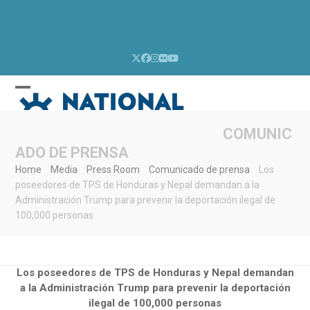
Skip
to
content
Twitter
Facebook
Instagram
Flickr
YouTube
Open
Close
mobile
mobile
menu
menu
COMUNIC
ADO DE PRENSA
Home
»
Media
»
Press Room
»
Comunicado de prensa
»
Los
poseedores de TPS de Honduras y Nepal demandan a la
Administración Trump para prevenir la deportación ilegal de
100,000 personas
Los poseedores de TPS de Honduras y Nepal demandan
a la Administración Trump para prevenir la deportación
ilegal de 100,000 personas