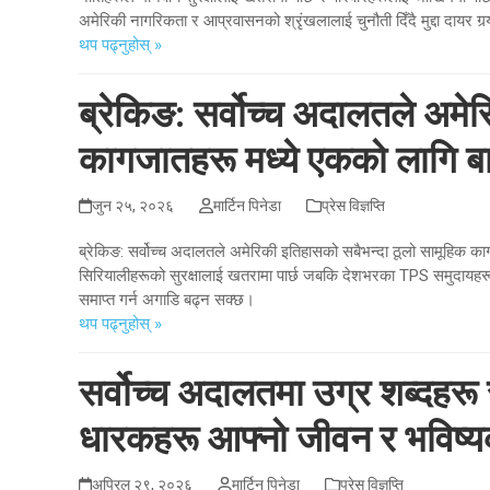
अमेरिकी नागरिकता र आप्रवासनको श्रृंखलालाई चुनौती दिँदै मुद्दा दायर गर्‍य
थप पढ्नुहोस् »
ब्रेकिङ: सर्वोच्च अदालतले अमे
कागजातहरू मध्ये एकको लागि बा
जुन २५, २०२६
मार्टिन पिनेडा
प्रेस विज्ञप्ति
ब्रेकिङ: सर्वोच्च अदालतले अमेरिकी इतिहासको सबैभन्दा ठूलो सामूहिक का
सिरियालीहरूको सुरक्षालाई खतरामा पार्छ जबकि देशभरका TPS समुदायहरूक
समाप्त गर्न अगाडि बढ्न सक्छ।
थप पढ्नुहोस् »
सर्वोच्च अदालतमा उग्र शब्दहर
धारकहरू आफ्नो जीवन र भविष्य
अप्रिल २९, २०२६
मार्टिन पिनेडा
प्रेस विज्ञप्ति