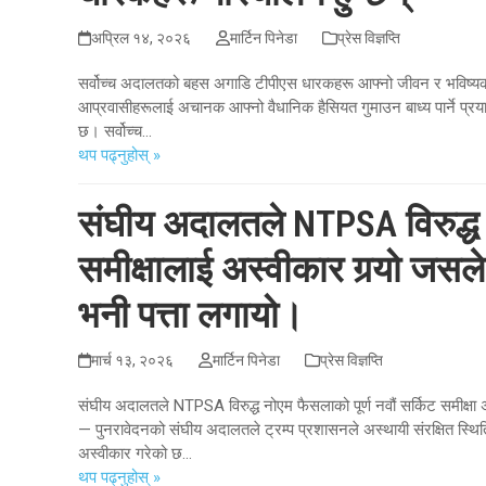
अप्रिल १४, २०२६
मार्टिन पिनेडा
प्रेस विज्ञप्ति
सर्वोच्च अदालतको बहस अगाडि टीपीएस धारकहरू आफ्नो जीवन र भविष्यको र
आप्रवासीहरूलाई अचानक आफ्नो वैधानिक हैसियत गुमाउन बाध्य पार्ने प्रयास
छ। सर्वोच्च…
थप पढ्नुहोस् »
संघीय अदालतले NTPSA विरुद्ध न
समीक्षालाई अस्वीकार गर्‍यो जस
भनी पत्ता लगायो।
मार्च १३, २०२६
मार्टिन पिनेडा
प्रेस विज्ञप्ति
संघीय अदालतले NTPSA विरुद्ध नोएम फैसलाको पूर्ण नवौं सर्किट समीक्षा 
— पुनरावेदनको संघीय अदालतले ट्रम्प प्रशासनले अस्थायी संरक्षित स्थित
अस्वीकार गरेको छ...
थप पढ्नुहोस् »