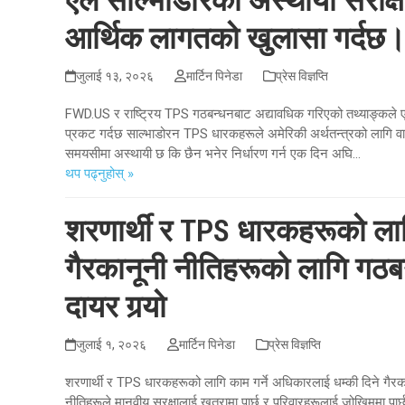
एल साल्भाडोरको अस्थायी संरक्षित
आर्थिक लागतको खुलासा गर्दछ
जुलाई १३, २०२६
मार्टिन पिनेडा
प्रेस विज्ञप्ति
FWD.US र राष्ट्रिय TPS गठबन्धनबाट अद्यावधिक गरिएको तथ्याङ्कले एल 
प्रकट गर्दछ साल्भाडोरन TPS धारकहरूले अमेरिकी अर्थतन्त्रको लागि वा
समयसीमा अस्थायी छ कि छैन भनेर निर्धारण गर्न एक दिन अघि...
थप पढ्नुहोस् »
शरणार्थी र TPS धारकहरूको लाग
गैरकानूनी नीतिहरूको लागि गठबन्
दायर गर्‍यो
जुलाई १, २०२६
मार्टिन पिनेडा
प्रेस विज्ञप्ति
शरणार्थी र TPS धारकहरूको लागि काम गर्ने अधिकारलाई धम्की दिने गैरकान
नीतिहरूले मानवीय सुरक्षालाई खतरामा पार्छ र परिवारहरूलाई जोखिममा प